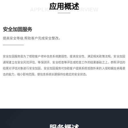
应用概述
APPLICATION OVERVIEW
安全加固服务
提高安全等级,帮助客户完成安全整改。
安全加固服务是为了帮助客户修补信息系统脆弱性、提高安全性、满足相关政策法规。安全加固
通常建立在安全风险评估、等保测评、安全检查等评估或检查工作的结果基础之上，参照评估的
结果对评估对象进行安全加固。安全加固服务可协助客户提高系统抵御外来的入侵和蠕虫病毒袭
击的能力，缩小影响范围，使信息系统长期保持在稳定的安全状态。