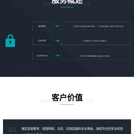
服务概述
Service Directory
客户价值
CUSTOMER VALUE
01
满足监管要求：增强网络、主机、应用层面的安全等级，满足符合性安全检查