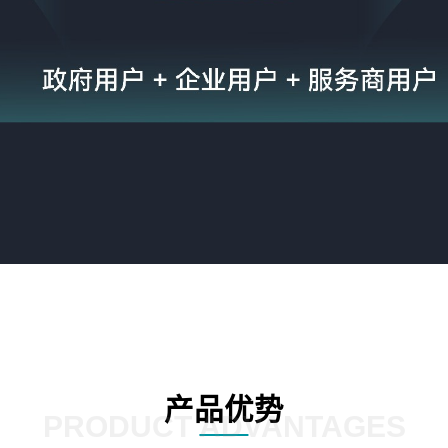
产品优势
PRODUCT ADVANTAGES