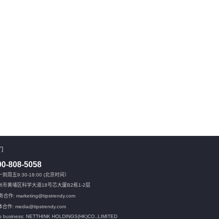
们
00-808-5058
到周五9:30-18:00 (北京时间）
州市黄埔区科学大道18号芯大厦B2栋1-2层
合作: marketing@tipstrendy.com
合作: media@tipstrendy.com
s business: NETTHINK HOLDINGS(HK)CO.,LIMITED