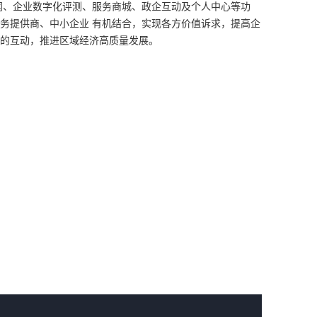
闻、企业数字化评测、服务商城、政企互动及个人中心等功
务提供商、中小企业 有机结合，实现各方价值诉求，提高企
的互动，推进区域经济高质量发展。