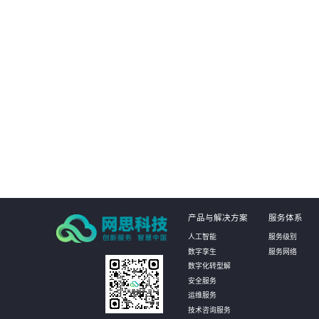
产品与解决方案
服务体系
人工智能
服务级别
数字孪生
服务网络
数字化转型解
安全服务
运维服务
技术咨询服务