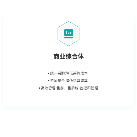
商业综合体
• 统一采购:降低采购成本
• 资源整合:降低运营成本
• 高效管理:售前、售后统-监控和管理