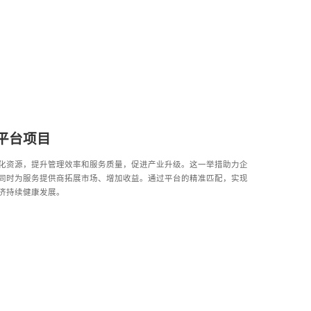
平台项目
化资源，提升管理效率和服务质量，促进产业升级。这一举措助力企
同时为服务提供商拓展市场、增加收益。通过平台的精准匹配，实现
济持续健康发展。