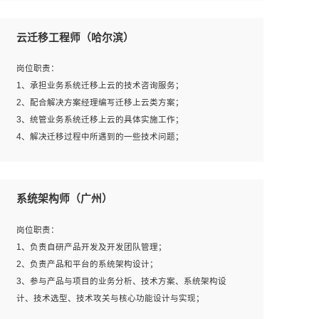
1、全日制本科及以上学历，计算机相关专业毕业，一年以
上前端开发工作经验；
云迁移工程师（哈尔滨）
2、熟练掌握HTML、CSS、JavaScript等web相关技术；
3、熟悉react/vue/angular任何一种前端框架，熟悉react优
岗位职责：
先；
1、承担业务系统迁移上云的技术咨询服务；
4、熟悉webpack配置和git操作；
2、配合解决方案经理编写迁移上云类方案；
5、善于沟通，具有团队意识；
3、统管业务系统迁移上云的具体实施工作；
4、解决迁移过程中所遇到的一些技术问题；
岗位要求：
系统架构师（广州）
1、专科及以上学历，三年以上工作经验，计算机等相关专
业；
岗位职责：
2、具备常见业务系统资源评估、部署优化和故障排查的能
1、负责自研产品开发及开发团队管理；
力；
2、负责产品和平台的系统架构设计；
3、熟悉常见操作系统、存储、网络、 IO 等相关原理；
3、参与产品与项目的业务分析、技术方案、系统架构设
4、具有迁移工具实操经验，具备P2V、V2V迁移能力；
计、技术选型、技术攻关与核心功能设计与实现；
5、熟练华为、VMware虚拟化、云计算及云存储技术；
4、根据业务及技术发展，做前瞻性的技术分析、研究及应