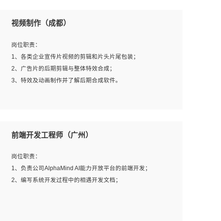
视频制作（成都）
岗位职责：
1、各类企业宣传片视频的剪辑和片头片尾包装；
2、广告片的后期剪辑与整体特效合成；
3、特效及动画制作并了解后期合成软件。
岗位要求：
1、热爱影视，责任心强，有强烈的兴趣和后期制作的主观
前端开发工程师（广州）
能动性；
2、熟练使用After Effect、Photo Shop、熟练掌握视频剪辑
岗位职责：
和特效包装软件；
1、负责公司AlphaMind AI能力开放平台的前端开发；
3、能对影片后期进行整体调色控制，具备一定审美感；
2、编写系统开发过程中的相遇开发文档；
4、在剪辑上会思考，有一定编导思维；
5、踏实， 勤奋，愿意在工作中不断学习，提高自我；
6、能与同事友好相处。
岗位要求：