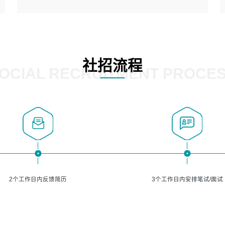
5、熟悉主流的分类算法、聚类算法和关联分析算法原理，
能熟练使用神经网络算法的进行业务建模；
岗位要求：
6、对OCR领域有深入的研究，熟悉模型调参，压缩和整型
1、精通java编程，熟悉vue和jsp编程；
化方法；
2、熟悉linux命令；
7、熟悉mysql、oracle、MongoDB、redis等其中一种数据
3、熟练使用springmvc、springcloud、webservice等框架
社招流程
库使用。
进行开发；
OCIAL RECRUITMENT PROCE
4、熟练使用oracle、mysql进行开发；
5、熟悉流程开发如使用activiti；
6、计算机相关专业本科以上学历，3年以上开发工作经验。
2个工作日内反馈简历
3个工作日内安排笔试/面试