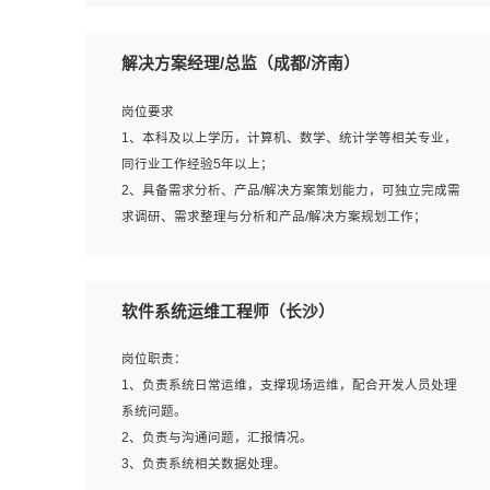
5、沟通表达能力强，具备团队协作能力。
岗位要求：
1、本科以上相关专业毕业，拥有三年以上相关数据工作经
解决方案经理/总监（成都/济南）
验经验。
2、熟悉PostgreSQL、redis、MongoDB、ElasticSearch等
岗位要求
开源数据库运维管理，拥有开发经验优先。
1、本科及以上学历，计算机、数学、统计学等相关专业，
3、熟悉Oracle、MySQL、SQLServer中一种或多种优先。
同行业工作经验5年以上；
4、熟悉Hadoop、HBASE、Spark等大数据平台优先。
2、具备需求分析、产品/解决方案策划能力，可独立完成需
5、熟悉linux或任意一种unix操作系统，如有较强操作系统
求调研、需求整理与分析和产品/解决方案规划工作；
侧工作经验者优先。
3、逻辑缜密，对用户产品/解决方案体验敏感，对数据敏
6、具备丰富的项目实施经验，较强的自我学习能力。
感，有产品/解决方案意识，有主见，以数据为驱动，以结
7、责任心强，为人友好，沟通能力强，具有良好的团队意
果为导向；
软件系统运维工程师（长沙）
识。
4、具有丰富的AI产品/解决方案解决方案经验，能够针对客
户的需求，快速响应输出相关的解决方案，包括视频分析、
岗位职责：
图像识别、NLP、OCR、机器学习等；
1、负责系统日常运维，支撑现场运维，配合开发人员处理
5、具备AI技术背景，掌握TensorFlow、PyTorch、Spark
系统问题。
MLlib、SK-Learn等常见AI算法框架，对人脸识别、目标检
2、负责与沟通问题，汇报情况。
测、图像识别、OCR、NLP等AI算法有深刻理解。具有AI平
3、负责系统相关数据处理。
台级产品/解决方案从业经验者优先。具有大数据技术背景