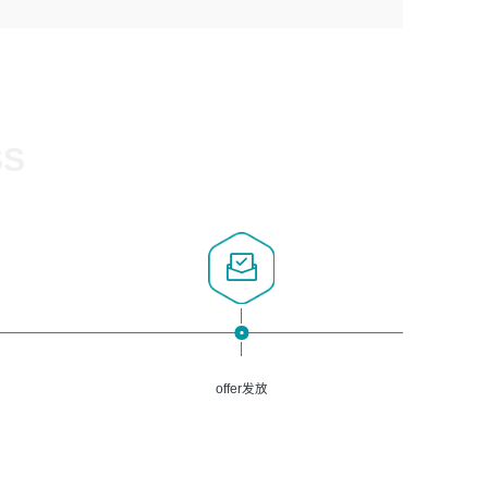
1、计算机相关专业，大专以上学历，2年以上开发运维工作
5、熟悉Spring、Mybatis等开源框架和常用apache组件,熟
3、深入理解公司各项AI产品和技术信息；具有较强的文档
经验；
悉Web服务端开发的各种常用框架和技术Springboot、
编写能力，能独立撰写PPT、方案建议书等，面试时需携带
2、必须具备的能力：有丰富的运维开发和K8S运维经验；
Shiro、springcloud等；熟悉Linux常用命令和了解常用脚
个人制作的专业PPT文件进行展示。
熟悉K8S、Git、docker等相关工具使用；熟练掌握Linux环
本语言，较丰富的线上系统运维经验，复杂问题排查思路清
境下的Shell语言 ；工作责任感强、具有良好的沟通能力、
晰。
服务意识；
SS
3、掌握Linux环境下的Python编程语言；
4、掌握DevOps思想、方法和流程。Jenkins工具使用；
5、掌握常见中间件配置与优化，如mysql、nginx等；
6、掌握服务器的维护，熟悉linux系统的常用操作；
7、掌握和第三方系统API接口的维护操作，和安全漏洞扫描
的修复工作。
offer发放