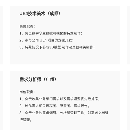
UE4技术美术（成都）
岗位职责：
1、负责数字孪生数据可视化的特效制作；
2、参与公司 UE4 项目的支援开发；
3、特殊情况下参与3D模型 制作及其他相关制作；
岗位要求：
1、全日制本科以上学历，美术、动画相关专业毕业，具有
需求分析师（广州）
相关效果制作经验2年以上；
2、熟练掌握 Particle 或 Niagara 制作特效模块；
岗位职责：
3、想象力丰富, 有一定的艺术审美深度；
1、负责收集业务部门需求以及需求紧要优先级排序；
4、有良好的场景特效搭建功底；
2、制作需求相关流程图、原型图、需求报告；
5、熟悉 3Ds Max 或者 Maya；
3、负责业务的需求调研、分析和管理工作，对需求文档进
6、有良好的沟通能力和团队合作意识；
行管理；
7、参与过建筑结构表现相关项目者优先
4、发现业务操作流程中的痛点，并提出对应的解决方案；