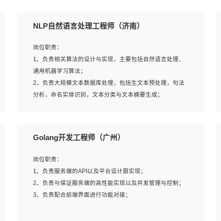
5、完成其他上级领导交予的任务和工作。
NLP自然语言处理工程师（济南）
岗位要求：
岗位职责：
1、本科以上学历，一年以上需求分析相关经验者优先；
1、负责相关算法的设计与实现，主要包括自然语言处理、
2、熟悉产品及需求规划工具，如:Axure、Xmind、MS
通用机器学习算法；
Project等；
2、负责大规模文本数据库处理，包括生文本预处理，句法
3、具备良好的交流协调能力，有较强的责任感、工作积极
分析，命名实体识别，文本分类与文本摘要生成；
主动；
3、跟踪自然语言处理的前沿技术和业界先进的模型应用；
4、有较强的系统需求分析、文档编写能力、沟通能力；
4、负责问答系统的搭建和知识图谱的建立；
5、具备与多团队合作的经验，良好团队协作精神；
Golang开发工程师（广州）
岗位要求：
岗位职责：
1、1年及以上自然语言处理方向研究或工作经验，统招本科
1、负责服务端的API以及平台设计跟实现；
及以上学历；
2、负责与保证服务端的高性能实现以及并发管理与控制；
2、熟悉tensorflow，keras，pytorch等常规深度学习框架，
3、负责配合前端界面进行功能对接；
快速根据客户需求实现有效的模型；
3、熟悉掌握至少一种编程语言，如：Python，Java；