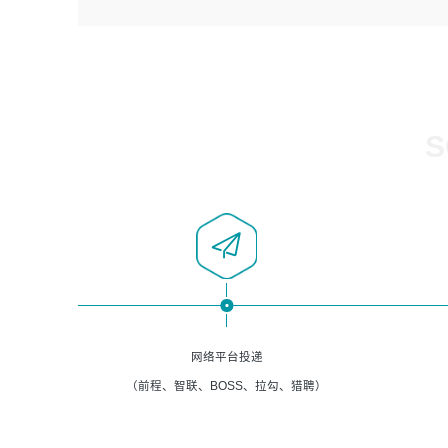
4、负责系统运维相关文档编写。
者优先；
5、负责现场对接客户，沟通事项。
6、具备良好的客户意识与沟通能力，善于学习思考、创新
与团队协作，认真负责、执行力与抗压力强。
岗位要求：
1、计算机相关专业本科以上学历，1年以上软件系统运维经
S
验。
2、精通linux命令。
3、熟悉oracle、mysql 数据库。
4、善于沟通，具有良好的团队合作精神和协作能力。
5、必须有实际的生产环境系统维护经验。
6、有中国移动安全态势系统相关项目经验优先考虑。
网络平台投递
（前程、智联、BOSS、拉勾、猎聘）