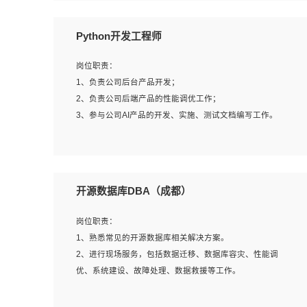
岗位要求：
Python开发工程师
1、全日制本科计算机相关专业毕业，3年以上相关工作经
验；
岗位职责：
2、精通linux操作系统的运行维护，具有故障处理的能力
1、负责公司后台产品开发；
3、熟练使用脚本语言，shell/python任一种，熟练使用
2、负责公司后端产品的性能调优工作；
Ansible
3、参与公司AI产品的开发、实施、测试文档编写工作。
4、熟悉linux常见服务、中间件的基本原理、部署以及故障
处理，如：Mysql、Apache、Nginx、Zabbix、Kafka等
5、熟悉主流虚拟化技术，如：VMware、KVM
岗位要求:
6、具备网络方面的基础知识，熟悉常见的网络协议，如
1、计算机相关专业，本科及以上学历，2年以上后端开发经
开源数据库DBA（成都）
TCP/IP，转发原理，路由优先级等
验，有过运营商项目经验的更佳；
7、了解容器技术，熟悉docker或podman
2、熟练python编程语言，熟悉服务端开发流程，熟悉常见
岗位职责：
8、有良好的文档编写能力和沟通能力，有RHCE证书优先
的算法和数据结构；
1、熟悉常见的开源数据库相关解决方案。
3、熟悉数据库开发，熟悉Mysql、Oracle、MongoDb数据
2、进行现场服务，包括数据迁移、数据库容灾、性能调
库应用开发其中一种；
优、系统建设、故障处理、数据救援等工作。
4、熟悉Python Wed框架（Django/Flask...）代码能力优
秀，熟悉编码规范和具备良好的文档编写能力）；