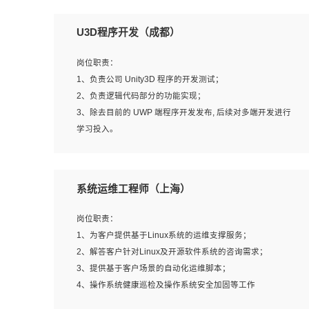
U3D程序开发（成都）
岗位职责：
1、负责公司 Unity3D 程序的开发测试；
2、负责逻辑代码部分的功能实现；
3、除去目前的 UWP 端程序开发发布, 后续对多端开发进行
学习投入。
岗位要求：
系统运维工程师（上海）
1、全日制本科相关专业，具有相关开发经验?年以上；
2、熟练掌握 Unity3D 程序开发，精通 C# 语言开发；
岗位职责：
3、具有大量插件的使用调试经历，开发测试过 UWP 端程
1、为客户提供基于Linux系统的运维支撑服务；
序者优先；
2、解答客户针对Linux及开源软件系统的咨询需求；
4、有良好的沟通能力和团队合作意识；
3、提供基于客户场景的自动化运维脚本；
5、开发过 HoloLens 程序者优先。
4、操作系统健康巡检及操作系统安全加固等工作