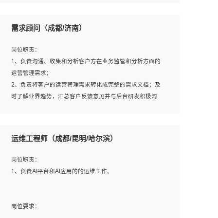
6、熟悉主流数据库、应用服务器、中间件部署架构和运维
用；
方法；
5、根据业务架构设计与业务需求，上接业务设计下接系统
需求顾问（成都/济南）
7、具备资源池迁移、应用及数据迁移、异构数据迁移相关
设计，编写系统概要设计，指导技术骨干进行系统详细设
经验；
计。
岗位职责：
8、具有HCIE/H3CIE/VMware/阿里云等云计算方向认证者
1、负责沟通、收集和分析客户方在业务监管和分析方面的
优先；
运营管理需求；
岗位要求：
2、负责将客户的运营管理需求转化成完整的需求文档；及
1、全日制统招本科及以上学历，计算机相关专业毕业，5年
时了解业界趋势，汇总客户反馈意见并与后台研发积极沟
以上开发工作经验；
通，从而提升产品在市场中的竞争力；
2、具有扎实的java编程功底和良好的编码习惯，有分布
3、配合客户整理项目汇报材料。
式、多线程及高并发系统开发经验和性能调优经验尤佳；熟
运维工程师（成都/昆明/哈尔滨）
悉JVM调优；掌握基础中间件、基础架构方案和云平台、云
产品功能特性，熟练使用相关平台的功能和了解其背后实现
岗位要求：
岗位职责：
机制；
1、3年以上运营或解决方案的工作经验。
1、负责AI平台和AI应用的的运维工作。
3、精通主流开发框架经验，精通一门主流开发语言；熟悉
2、具备良好的逻辑能力、沟通能力和文字处理能力，能够
主流开源框架源码；
从海量数据中发现关键特征，可独立提出完整的优化方案,
4、具有一定的大中型项目参与经验，有中间件、基础组件
并推动方案执行达成结果；熟练使用PPT、WORD、
岗位要求：
和框架的研发经验，具备研发管理流程建设经验；
EXCEL等办公软件；