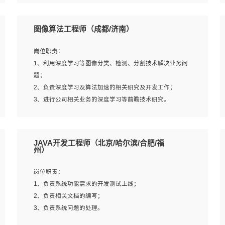
4、 熟悉NLP相关算法与实现；
岗位要求：
5、至少有一次及以上问答系统的项目实践，熟悉问答系统
1、本科及以上学历，计算机相关专业；
图像算法工程师（成都/济南）
全流程开发者优先；
2、1年以上Golang开发工作经验，能独立完成相应项目开
6、有较强的问题分析和处理能力，良好的团队合作意识；
发；
岗位职责：
7、 参与过相关竞赛或科研项目者优先。
3、基础扎实、熟悉数据结构与算法，熟悉多线程、多进
1、利用深度学习等图像分类、检测、分割技术解决业务问
程、IO复用等并发编程思维与实现，熟悉常用开源框架及设
题；
计模式；
2、负责深度学习及算法加速的相关研究及开发工作；
4、熟悉Golang、连接池、消息队列等组件使用、熟悉后端
3、进行公司相关业务的深度学习等前瞻技术研究。
开发、测试、调试流程跟工具使用；
5、对技术有激情，喜欢钻研，能快速接受和掌握新技术，
学习能力和工作责任心强，良好的沟通表达能力和团队协作
岗位要求：
JAVA开发工程师（北京/哈尔滨/合肥/福
能力。
1、统招本科以上学历，图形图像、计算机或数学相关专
州）
业；
2、2年以上图像处理开发经验，熟悉python和spark开发；
岗位职责：
3、熟练使用TensorFlow、Theano、Keras 及 Caffe 任意一
1、负责系统功能需求的开发测试上线；
种主流深度学习框架搭建深度学习系统环境；
2、负责相关文档的编写；
4、熟悉OPENCV、HALCON等常用图像处理软件，熟练进
3、负责系统问题的处理。
行图像处理；