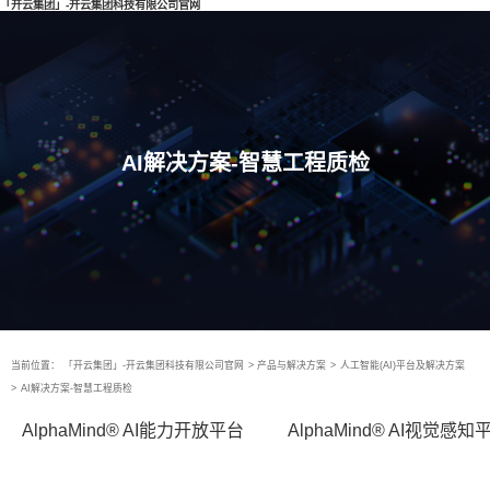
「开云集团」-开云集团科技有限公司官网
AI解决方案-智慧工程质检
当前位置：
「开云集团」-开云集团科技有限公司官网
>
产品与解决方案
>
人工智能(AI)平台及解决方案
>
AI解决方案-智慧工程质检
AlphaMind® AI能力开放平台
AlphaMind® AI视觉感知