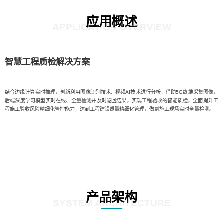
应用概述
APPLICATION OVERVIEW
智慧工程质检解决方案
结合边缘计算实时推理，创新利用图像识别技术、视频AI技术进行分析，借助5G终端采集图像，
后端深度学习模型实时在线、全量检测并及时返回结果，实现工程验收的智能质检，全面提升工
程施工验收风险精细化管控能力，达到工程建设质量精细化管理，做到施工现场实时全量检测。
产品架构
SYSTEM ARCHITECTURE