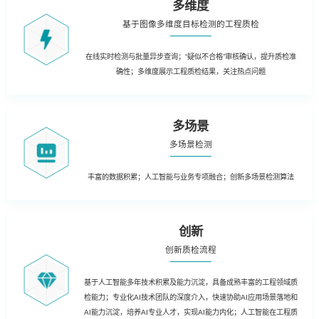
多维度
基于图像多维度目标检测的工程质检
在线实时检测与批量异步查询；“疑似不合格”审核确认，提升质检准
确性；多维度展示工程质检结果，关注热点问题
多场景
多场景检测
丰富的数据积累；人工智能与业务专项融合；创新多场景检测算法
创新
创新质检流程
基于人工智能多年技术积累及能力沉淀，具备成熟丰富的工程领域质
检能力；专业化AI技术团队的深度介入，快速协助AI应用场景落地和
AI能力沉淀，培养AI专业人才，实现AI能力内化；人工智能在工程质