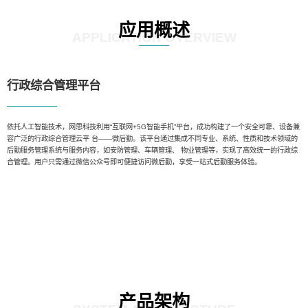
应用概述
APPLICATION OVERVIEW
行政综合管理平台
依托人工智能技术，网思科技利用“互联网+5G智能手机”平台，成功构建了一个安全可靠、设备兼
容广泛的行政综合管理云平 台——微后勤。该平台通过集成不同专业、系统、性质和技术领域的
后勤服务管理系统与服务内容，如安防管理、车辆管理、 物业管理等，实现了高效统一的行政综
合管理。用户只需通过微信公众号即可便捷访问微后勤，享受一站式后勤服务体验。
产品架构