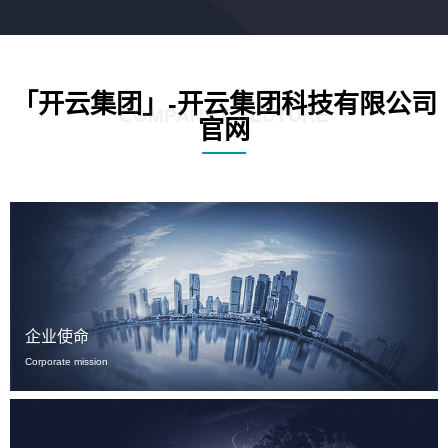
「开云集团」-开云集团科技有限公司
COMPANY CULUTURE
官网
企业使命
Corporate mission