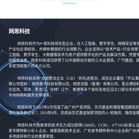
网思科技
网思科技作为一家科技领先型企业，在人工智能、数字孪生、网络安全等
产业化应用经验，并拥有敏锐的行业洞察力。企业坚持以“技术产品+行业场景
工智能、数字孪生、大数据等技术为用户提供数字化的产品及解决方案。凭借
的服务品质，网思科技成功获得了以中国移动为首的三大运营商、广汽集团、
多家顶级客户的大力认可。
网思科技采用“全国整合企业（CIE）”的先进理念，成员企业囊括「开云
限公司官网 、网思数字科技有限公司、网思控股（香港）有限公司、星云博创
在北京、天津、黑龙江、吉林、辽宁、香港等多个省份及地区设立15家分支机
市场网络和服务支撑体系。
网思科技于2023年8月完成了由广州产投领投、天河基金和建智集团跟投
潜在独角兽企业”；2024年9月，完成由范式基金独家领投的A+轮融资，融资
网思科技凭借雄厚的技术实力成功获得CMMI5、CCRC、6个ISO标准
家专精特新小巨人企业、国家高新技术企业、广东省专精特新中小企业和广州
多项政府和行业的重要荣誉。