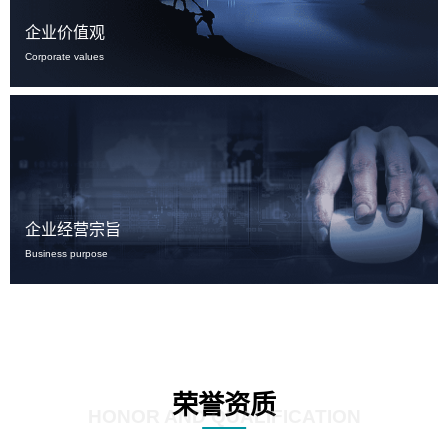
企业价值观
Corporate values
企业经营宗旨
Business purpose
荣誉资质
HONOR AND QUALIFICATION