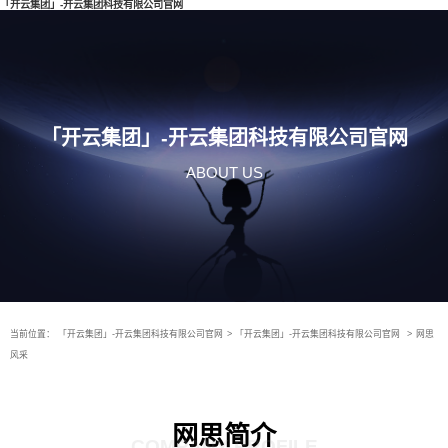
「开云集团」-开云集团科技有限公司官网
「开云集团」-开云集团科技有限公司官网
ABOUT US
当前位置：
「开云集团」-开云集团科技有限公司官网
>
「开云集团」-开云集团科技有限公司官网
>
网思
风采
网思简介
COMPANY PROFILE