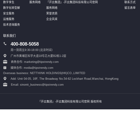
数字孪生
服务网络
「开云集团」-开云集团科技有限公司官网
联系方式
数字化转型解
服务网络
留言表单
安全服务
荣誉资质
运维服务
企业风采
技术咨询服务
联系我们
400-808-5058
周一到周五9:30-18:00 (北京时间）
广州市黄埔区科学大道18号芯大厦B2栋1-2层
商务合作: marketing@tipstrendy.com
媒体合作: media@tipstrendy.com
Overseas business: NETTHINK HOLDINGS(HK)CO.,LIMITED
Add: Unit 04-05, 16F, The Broadway No.54-62 Lockhart Road,
Wanchai, HongKong
Email: sinontt_business@tipstrendy.com
「开云集团」-开云集团科技有限公司官网 版权所有