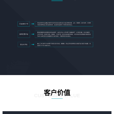
客户价值
CUSTOMER VALUE