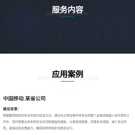
服务内容
service content
应用案例
APPLICATION CASES
中国移动.某省公司
建设背景：
根据集团制定的安全检查内容及方法，通过在日常运维中将安全的整个运维流程融入到日常的工
作中，及时掌握业务系统安全状况和面临的威胁，认真查找隐患，完善安全措施，减少安全风
险，提高应急处置能力，确保系统持续安全稳定运行。