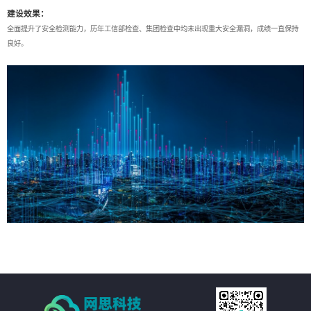
建设效果：
全面提升了安全检测能力，历年工信部检查、集团检查中均未出现重大安全漏洞，成绩一直保持
良好。