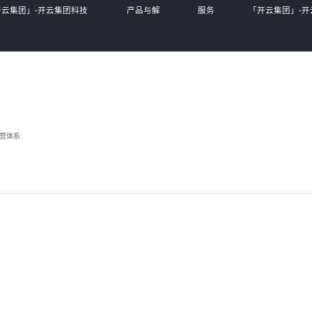
开云集团」-开云集团科技
产品与解
服务
「开云集团」-
限公司官网
决方案
体系
有限公司官网
营体系