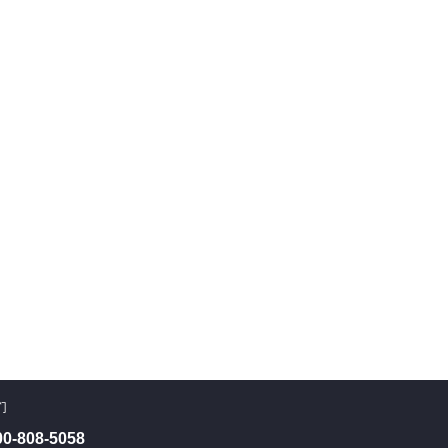
们
00-808-5058