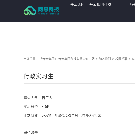
「开云集团」-开云集团科技有限公司官网
「开云集团」-开云集团科技
「
有限公司官网
有
当前位置：
「开云集团」-开云集团科技有限公司官网
>
加入我们
>
校园招聘
>
运
行政实习生
需求人数：若干人
实习薪资：3-5K
正式薪资：5k-7K，年终奖1-3个月（看能力浮动）
岗位职责：