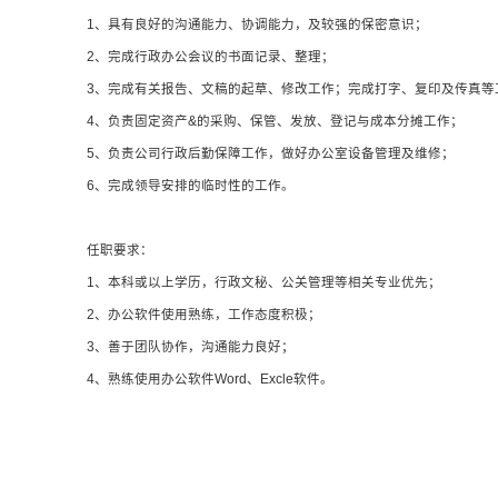
1、具有良好的沟通能力、协调能力，及较强的保密意识；
2、完成行政办公会议的书面记录、整理；
3、完成有关报告、文稿的起草、修改工作；完成打字、复印及传真
4、负责固定资产&的采购、保管、发放、登记与成本分摊工作；
5、负责公司行政后勤保障工作，做好办公室设备管理及维修；
6、完成领导安排的临时性的工作。
任职要求：
1、本科或以上学历，行政文秘、公关管理等相关专业优先；
2、办公软件使用熟练，工作态度积极；
3、善于团队协作，沟通能力良好；
4、熟练使用办公软件Word、Excle软件。